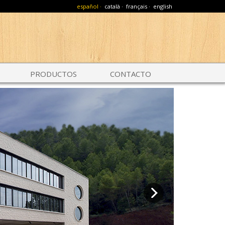
español ·
català ·
français ·
english
PRODUCTOS
CONTACTO